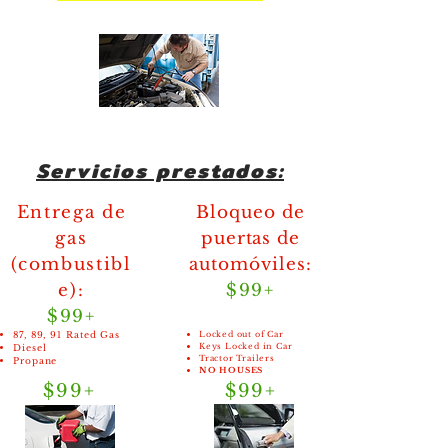
Servicios prestados:
Entrega de
Bloqueo de
gas
puertas de
(combustibl
automóviles:
e):
$99+
$99+
87, 89, 91 Rated Gas
Locked out of Car
Keys Locked in Car
Diesel
Tractor Trailers
Propane
NO HOUSES
$99+
$99+