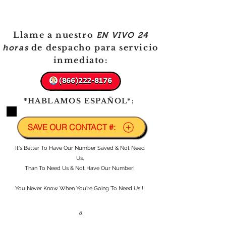
Llame a nuestro
EN VIVO
24
de despacho para servicio
horas
inmediato:
*HABLAMOS ESPAÑOL*:
SAVE OUR CONTACT #:
It's Better To Have Our Number Saved & Not Need
Us,
Than To Need Us & Not Have Our Number!
You Never Know When You're Going To Need Us!!!
o