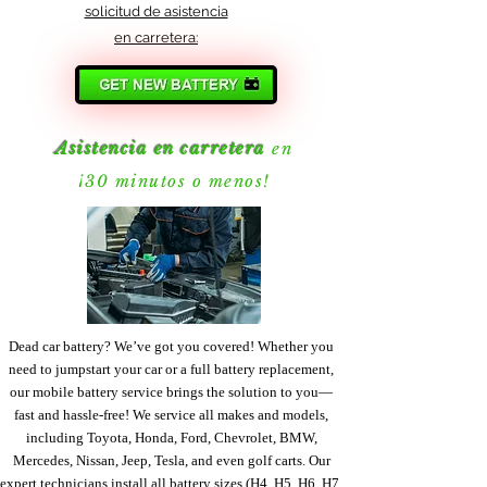
solicitud de asistencia
en carretera:
Asistencia en carretera
en
¡30 minutos o menos!
Dead car battery? We’ve got you covered! Whether you
need to jumpstart your car or a full battery replacement,
our mobile battery service brings the solution to you—
fast and hassle-free! We service all makes and models,
including Toyota, Honda, Ford, Chevrolet, BMW,
Mercedes, Nissan, Jeep, Tesla, and even golf carts. Our
expert technicians install all battery sizes (H4, H5, H6, H7,