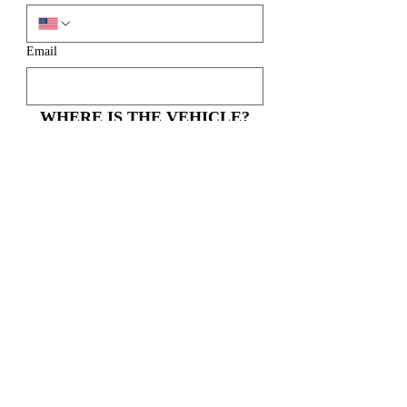
Email
WHERE IS THE VEHICLE?
Full Address (please include Street #, Street,
City, State, Zip Code)
*
Please, Re-Confirm:
Confirm City
*
Confirm State
*
Confirm ZIP Code