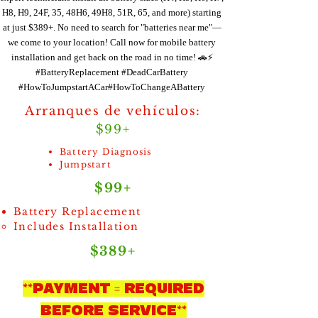
H8, H9, 24F, 35, 48H6, 49H8, 51R, 65, and more) starting
at just $389+. No need to search for "batteries near me"—
we come to your location! Call now for mobile battery
installation and get back on the road in no time! 🚗⚡
#BatteryReplacement #DeadCarBattery
#HowToJumpstartACar#HowToChangeABattery
Arranques de vehículos:
$99+
Battery Diagnosis
Jumpstart
$99+
Battery Replacement
Includes Installation
$389+
**PAYMENT = REQUIRED
BEFORE SERVICE**