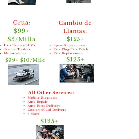
Grua:
Cambio de
$99+
Llantas:
$5/Milla
$125+
Cars/Trucks/SUV's
Spare Replacement
Tractor Trailers
Tire Plug/Tire Patch
Motorcylcles
Tire Replacement
$125+
$99+ $10/Mile
All Other Services:
Mobile Diagnosis
Auto Repair
Auto Parts Delivery
Coolant/Fluid Delivery
+ More
$125+